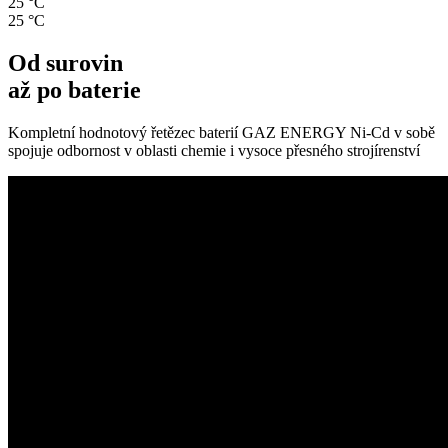
25 °C
25 °C
Od surovin
až po baterie
Kompletní hodnotový řetězec baterií GAZ ENERGY Ni‑Cd v sobě
spojuje odbornost v oblasti chemie i vysoce přesného strojírenství