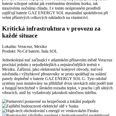
baterie schopné odolat jak extrémnímu dennímu horku, tak
mrazivému nočnímu chladu. I v tomto neúprosném prostředí
zajišťují baterie GAZ ENERGY SOL maximální spolehlivost při
velmi příznivých celkových nákladech na vlastnictví.
Kritická infrastruktura v provozu za
každé situace
Lokalita: Veracruz, Mexiko
Produkt: Ni-Cd baterie, řada SOL
Jednokolejná trať začínající v atlantském přístavním městě Veracruz
prochází jedním z nejodlehlejších a nejnáročnějších terénů v
Mexiku. Zařízení, jako elektronické kolejové obvody, traťová
návěstidla i výhybkové přestavníky se proto spoléhají na solární
panely doplněné o baterie GAZ ENERGY SOL G. Tyto odolné
systémy jsou instalovány na přibližně dvou stovkách míst podél trati
a fungují bezchybně v širokém rozsahu teplot, v prachu i při silných
vibracích, aniž by vyžadovaly jakoukoli náročnou údržbu.