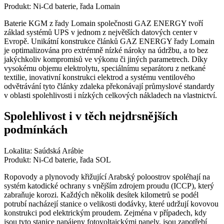
Produkt: Ni-Cd baterie, řada Lomain
Baterie KGM z řady Lomain společnosti GAZ ENERGY tvoří
základ systémů UPS v jednom z největších datových center v
Evropě. Unikátní konstrukce článků GAZ ENERGY řady Lomain
je optimalizována pro extrémně nízké nároky na údržbu, a to bez
jakýchkoliv kompromisů ve výkonu či jiných parametrech. Díky
vysokému objemu elektrolytu, speciálnímu separátoru z netkané
textilie, inovativní konstrukci elektrod a systému ventilového
odvětrávání tyto články zdaleka překonávají průmyslové standardy
v oblasti spolehlivosti i nízkých celkových nákladech na vlastnictví.
Spolehlivost i v těch nejdrsnějších
podmínkách
Lokalita: Saúdská Arábie
Produkt: Ni-Cd baterie, řada SOL
Ropovody a plynovody křižující Arabský poloostrov spoléhají na
systém katodické ochrany s vnějším zdrojem proudu (ICCP), který
zabraňuje korozi. Každých několik desítek kilometrů se podél
potrubí nacházejí stanice o velikosti dodávky, které udržují kovovou
konstrukci pod elektrickým proudem. Zejména v případech, kdy
jsou tyto stanice napájeny fotovoltaickými panely, jsou zapotřebí