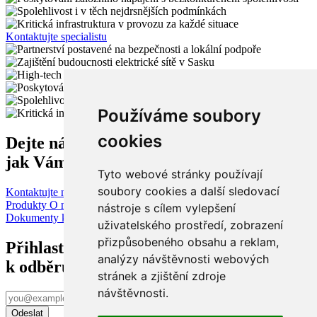
Kontaktujte specialistu
Používáme soubory
cookies
Dejte nám vědět,
jak Vám můžeme pomoci!
Tyto webové stránky používají
soubory cookies a další sledovací
Kontaktujte nás
Produkty
O nás
Aktuality
Kontakty
Ni-Cd kalkulátor
nástroje s cílem vylepšení
Dokumenty ke stažení
Oznamovací systém
uživatelského prostředí, zobrazení
přizpůsobeného obsahu a reklam,
Přihlaste se
analýzy návštěvnosti webových
k odběru novinek e-mailem
stránek a zjištění zdroje
návštěvnosti.