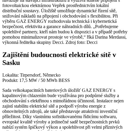
navazuje na stávající infrastrukturu a využívá sdílené připojení s
fotovoltaickou elektrárnou Vepřek prostřednictvím lokální
distribuční soustavy. Úložiště umožňuje dynamické řízení sítě,
snižování nákladů na připojení i obchodování s flexibilitou. Při
výběru GAZ ENERGY rozhodovala technická i kybernetická
bezpečnost, efektivita a garance náhradních dílů. „Potřebujeme
spolehlivé partnery, kteří nám budou k dispozici a v případě potřeby
pomohou minimalizovat prostoje ve výrobě,“ říká Darina Merdassi,
výkonná ředitelka skupiny Decci. Zdroj foto: Decci
Zajištění budoucnosti elektrické sítě v
Sasku
Lokalita: Tirpersdorf, Německo
Produkt: 17,5 MW / 50 MWh BESS
Sada velkokapacitních bateriových úložišť GAZ ENERGY s
kapalinovým chlazením bude využívána pro podpůrné služby a
obchodování s elektřinou s mimořádnou účinností. Instalace nejen
zajistí stabilitu elektrické sítě a podpoří výrobu energie z
obnovitelných zdrojů, ale také představuje atraktivní investiční
příležitost. Díky vlastnímu sofistikovanému řídicímu softwaru,
evropské kvalitě výroby a jedinečné sadě bezpečnostních prvků
nabízí systém špičkový výkon a spolehlivost při velmi příznivých